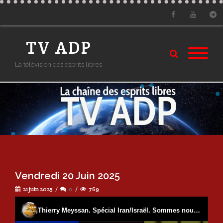
Facebook
Youtube
Tele
TV ADP
La télévision des esprits libres
Vendredi 20 Juin 2025
21 juin 2025
0
769