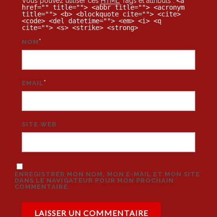
Vous pouvez utiliser ces
HTML
Tags et attributs :
<a
href="" title=""> <abbr title=""> <acronym
title=""> <b> <blockquote cite=""> <cite>
<code> <del datetime=""> <em> <i> <q
cite=""> <s> <strike> <strong>
*
NOM
*
EMAIL
SITE WEB
ENREGISTRER MON NOM, MON E-MAIL ET MON SITE
DANS LE NAVIGATEUR POUR MON PROCHAIN
COMMENTAIRE.