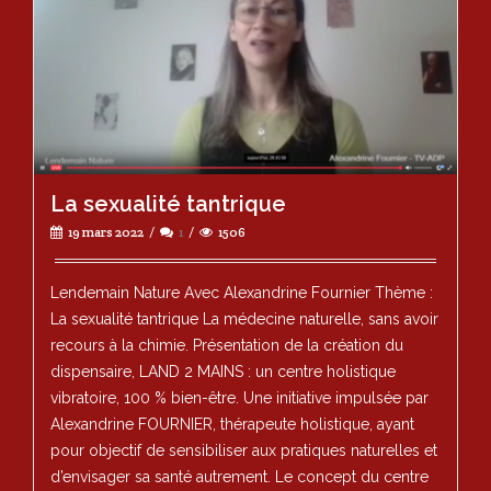
La sexualité tantrique
19 mars 2022
1
1506
Lendemain Nature Avec Alexandrine Fournier Thème :
La sexualité tantrique La médecine naturelle, sans avoir
recours à la chimie. Présentation de la création du
dispensaire, LAND 2 MAINS : un centre holistique
vibratoire, 100 % bien-être. Une initiative impulsée par
Alexandrine FOURNIER, thérapeute holistique, ayant
pour objectif de sensibiliser aux pratiques naturelles et
d’envisager sa santé autrement. Le concept du centre