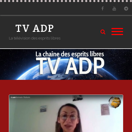
Facebook
Youtube
Tele
TV ADP
La télévision des esprits libres