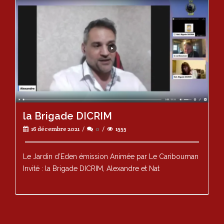
la Brigade DICRIM
16 décembre 2021
0
1555
Le Jardin d’Eden émission Animée par Le Caribouman
Invité : la Brigade DICRIM, Alexandre et Nat