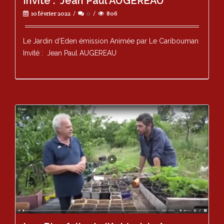
Invité : Jean Paul AUGEREAU
10 février 2022
0
806
Le Jardin d’Eden émission Animée par Le Caribouman
Invité : Jean Paul AUGEREAU