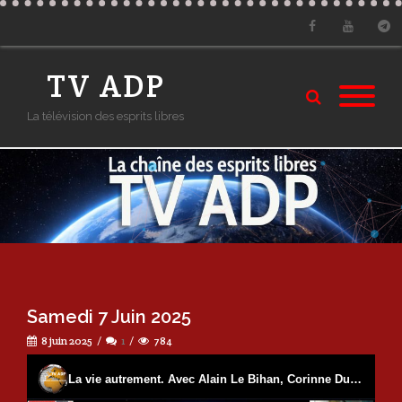
Facebook
Youtube
Tele
TV ADP
La télévision des esprits libres
Samedi 7 Juin 2025
8 juin 2025
1
784