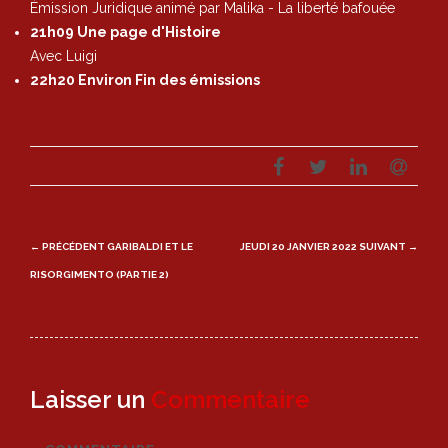
Émission Juridique animé par Malika - La liberté bafouée
21h09 Une page d'Histoire
Avec Luigi
22h20 Environ Fin des émissions
Post
← PRÉCÉDENT
GARIBALDI ET LE
JEUDI 20 JANVIER 2022
SUIVANT →
navigation
RISORGIMENTO (PARTIE 2)
Laisser un
Commentaire