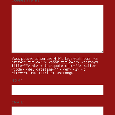
COMMENTAIRE
Vous pouvez utiliser ces
HTML
Tags et attributs :
<a
href="" title=""> <abbr title=""> <acronym
title=""> <b> <blockquote cite=""> <cite>
<code> <del datetime=""> <em> <i> <q
cite=""> <s> <strike> <strong>
*
NOM
*
EMAIL