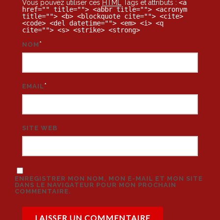
Vous pouvez utiliser ces
HTML
Tags et attributs :
<a
href="" title=""> <abbr title=""> <acronym
title=""> <b> <blockquote cite=""> <cite>
<code> <del datetime=""> <em> <i> <q
cite=""> <s> <strike> <strong>
*
NOM
*
EMAIL
SITE WEB
ENREGISTRER MON NOM, MON E-MAIL ET MON SITE
DANS LE NAVIGATEUR POUR MON PROCHAIN
COMMENTAIRE.