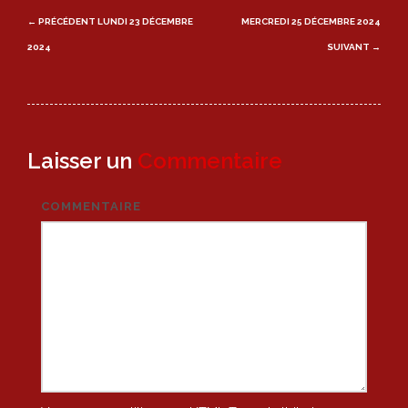
Post
← PRÉCÉDENT
LUNDI 23 DÉCEMBRE
MERCREDI 25 DÉCEMBRE 2024
navigation
2024
SUIVANT →
Laisser un
Commentaire
COMMENTAIRE