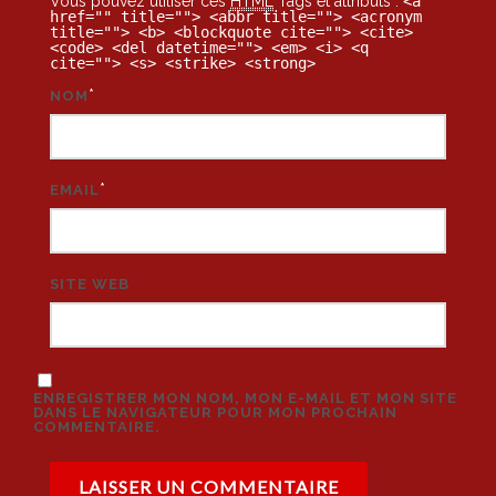
Vous pouvez utiliser ces
HTML
Tags et attributs :
<a
href="" title=""> <abbr title=""> <acronym
title=""> <b> <blockquote cite=""> <cite>
<code> <del datetime=""> <em> <i> <q
cite=""> <s> <strike> <strong>
*
NOM
*
EMAIL
SITE WEB
ENREGISTRER MON NOM, MON E-MAIL ET MON SITE
DANS LE NAVIGATEUR POUR MON PROCHAIN
COMMENTAIRE.