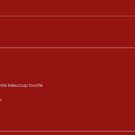
n m’a beaucoup touché.
i.