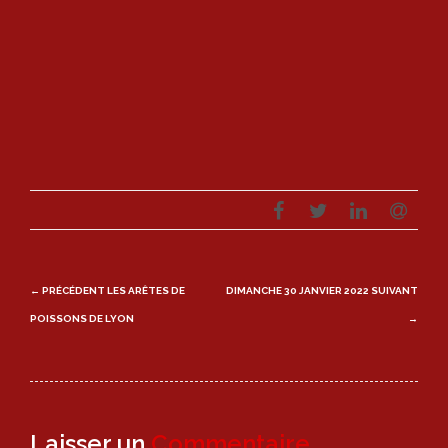
Post
← PRÉCÉDENT
LES ARÊTES DE
DIMANCHE 30 JANVIER 2022
SUIVANT
navigation
POISSONS DE LYON
→
Laisser un
Commentaire