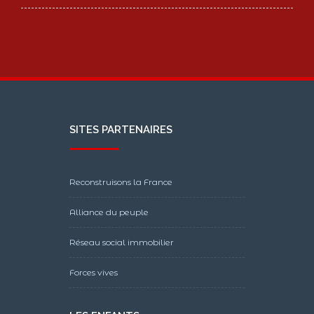
SITES PARTENAIRES
Reconstruisons la France
Alliance du peuple
Réseau social immobilier
Forces vives