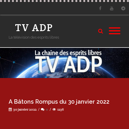
Facebook
Youtube
Tele
TV ADP
La télévision des esprits libres
A Bâtons Rompus du 30 janvier 2022
30 janvier 2022
0
1236