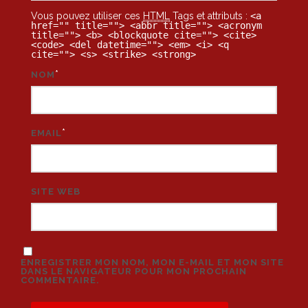
Vous pouvez utiliser ces
HTML
Tags et attributs :
<a
href="" title=""> <abbr title=""> <acronym
title=""> <b> <blockquote cite=""> <cite>
<code> <del datetime=""> <em> <i> <q
cite=""> <s> <strike> <strong>
*
NOM
*
EMAIL
SITE WEB
ENREGISTRER MON NOM, MON E-MAIL ET MON SITE
DANS LE NAVIGATEUR POUR MON PROCHAIN
COMMENTAIRE.